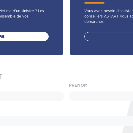
ctime d'un sinistre ? Les
Vous avez besoin d’assistan
ensemble de vos
conseillers ASTART vous a
démarches.
RE
T
PRENOM