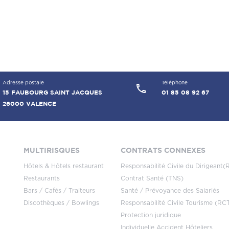
Adresse postale
Téléphone
call
15 FAUBOURG SAINT JACQUES
01 85 08 92 67
26000 VALENCE
MULTIRISQUES
CONTRATS CONNEXES
Hôtels & Hôtels restaurant
Responsabilité Civile du Dirigeant
Restaurants
Contrat Santé (TNS)
Bars / Cafés / Traiteurs
Santé / Prévoyance des Salariés
Discothèques / Bowlings
Responsabilité Civile Tourisme (RC
Protection juridique
Individuelle Accident Hôteliers