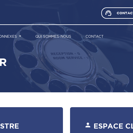
support_agent
CONTAC
CONNEXES
QUI SOMMES-NOUS
CONTACT
R
person
ISTRE
ESPACE C