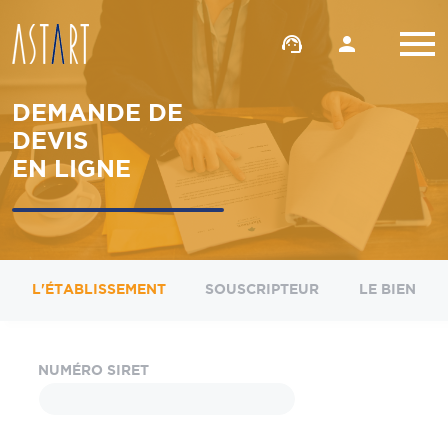
support_agent
person
DEMANDE DE
DEVIS
EN LIGNE
L'ÉTABLISSEMENT
SOUSCRIPTEUR
LE BIEN
NUMÉRO SIRET