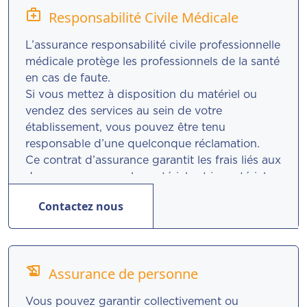
medical_services
Responsabilité Civile Médicale
L’assurance responsabilité civile professionnelle
médicale protège les professionnels de la santé
en cas de faute.
Si vous mettez à disposition du matériel ou
vendez des services au sein de votre
établissement, vous pouvez être tenu
responsable d’une quelconque réclamation.
Ce contrat d’assurance garantit les frais liés aux
dommages corporels, matériels et immatériels
que vous pouvez causer à des tiers dans le
Contactez nous
cadre du déroulement d’une activité médicale
ou para-médicale au sein de votre
établissement.
history_edu
Assurance de personne
Vous pouvez garantir collectivement ou