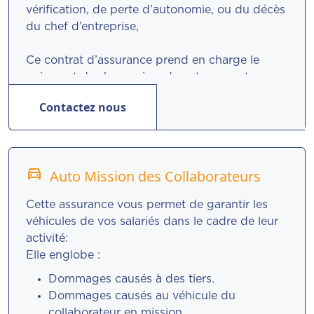
vérification, de perte d’autonomie, ou du décès
du chef d’entreprise,
Ce contrat d’assurance prend en charge le
paiement des honoraires de votre expert-
comptable, paiement des honoraires d’un
Contactez nous
conseil extérieur, paiement des frais de justice
et des honoraires d’avocat.
directions_car_filled
Auto Mission des Collaborateurs
Cette assurance vous permet de garantir les
véhicules de vos salariés dans le cadre de leur
activité:
Elle englobe :
Dommages causés à des tiers.
Dommages causés au véhicule du
collaborateur en mission.