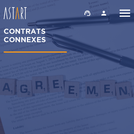
support_agent
person
CONTRATS
CONNEXES