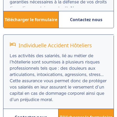
garanties nécessaires à la défense de vos droits
(jusqu'à un certain montant). Nous couvrons
les frais d’expertise, honoraires d’avocats et
Télécharger le formulaire
Contactez nous
frais de justice...
hotel
Individuelle Accident Hôteliers
Les activités des salariés, lié au métier de
l’hôtellerie sont soumises à plusieurs risques
professionnels tels que : des douleurs aux
articulations, intoxications, agressions, stress...
Cette assurance vous permet donc de protéger
vos salariés en leur assurant le versement d’un
capital en cas de dommage corporel ainsi que
d’un préjudice moral.