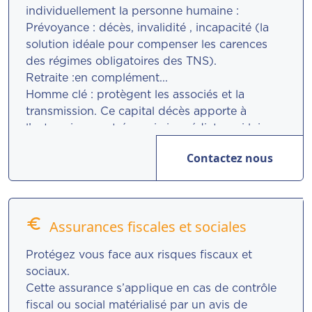
individuellement la personne humaine :
Prévoyance : décès, invalidité , incapacité (la
solution idéale pour compenser les carences
des régimes obligatoires des TNS).
Retraite :en complément...
Homme clé : protègent les associés et la
transmission. Ce capital décès apporte à
l’entreprise une trésorerie immédiate qui lui
permet de compenser une baisse de son chiffre
Contactez nous
d’affaires et de ses résultats, tout en lui laissant
la possibilité de faire face à ses engagements
financiers.
Indemnité de fin de carrière (IFC) : vous
euro
Assurances fiscales et sociales
souscrivez un contrat d’assurance dont l’objet
est le financement des indemnités de départ à
Protégez vous face aux risques fiscaux et
la retraite et de licenciement.
sociaux.
Cette assurance s’applique en cas de contrôle
fiscal ou social matérialisé par un avis de