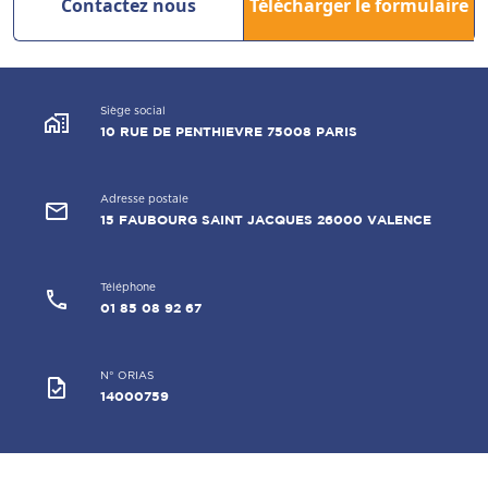
Contactez nous
Télécharger le formulaire
Siège social
maps_home_work
10 RUE DE PENTHIEVRE 75008 PARIS
Adresse postale
email
15 FAUBOURG SAINT JACQUES 26000 VALENCE
Téléphone
call
01 85 08 92 67
N° ORIAS
task
14000759