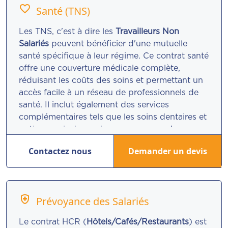
favorite_border
Santé (TNS)
Les TNS, c'est à dire les
Travailleurs Non
Salariés
peuvent bénéficier d'une mutuelle
santé spécifique à leur régime. Ce contrat santé
offre une couverture médicale complète,
réduisant les coûts des soins et permettant un
accès facile à un réseau de professionnels de
santé. Il inclut également des services
complémentaires tels que les soins dentaires et
optiques, ainsi que des programmes de
prévention et d'assistance médicale.
Contactez nous
Demander un devis
health_and_safety
Prévoyance des Salariés
Le contrat HCR (
Hôtels/Cafés/Restaurants
) est